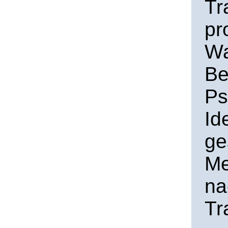
Tr
pr
Wa
Be
Ps
Id
ge
Me
na
Tr