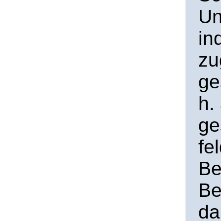
Un
in
zu
ge
h.
ge
fe
Be
Be
da