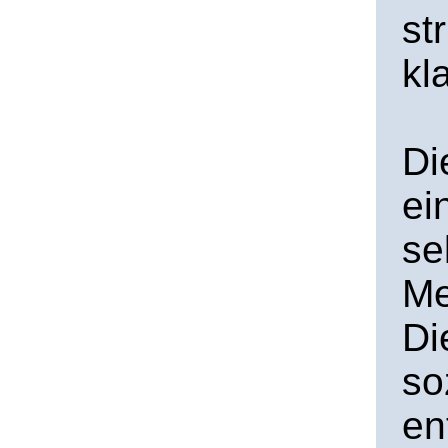
st
kl
Di
ei
se
Me
Di
so
en