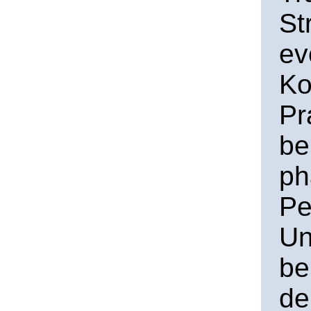
St
ev
Ko
Pr
be
ph
Pe
Un
be
de