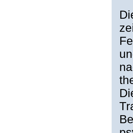
Di
ze
Fe
un
na
th
Di
Tr
Be
ps