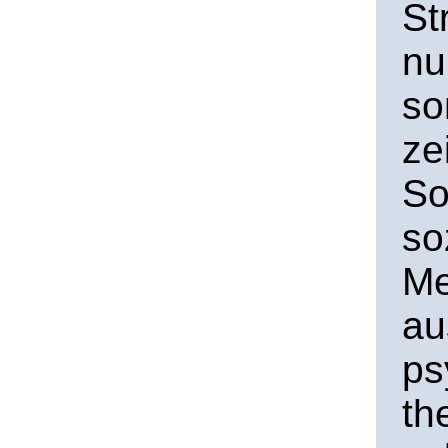
St
nu
so
ze
So
so
Me
au
ps
th