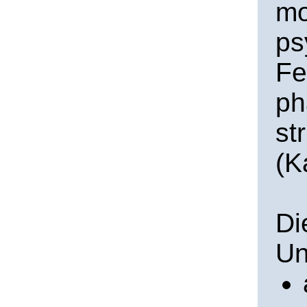
mo
ps
Fe
ph
st
(K
Di
Un