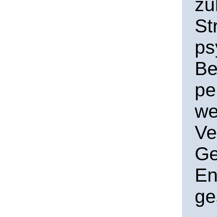
zu
St
ps
Be
pe
we
Ve
Ge
En
ge