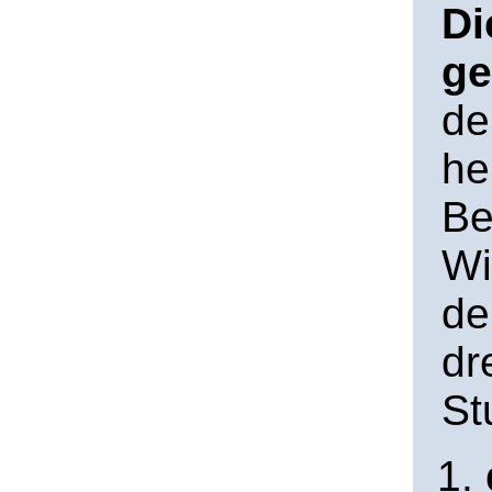
Di
ge
de
he
Be
Wi
de
dr
St