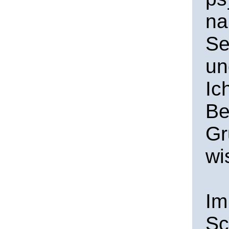
na
Se
un
Ic
Be
Gr
wi
Im
Sc