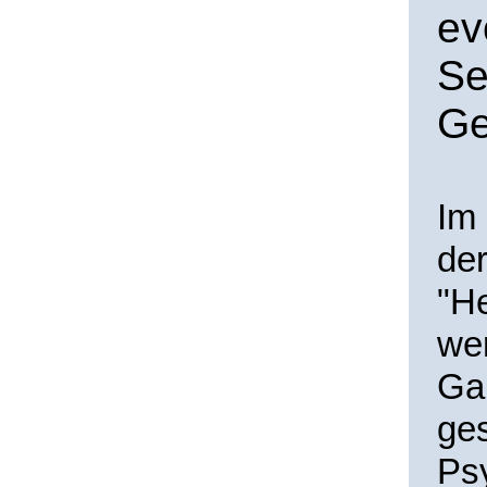
ev
Se
Ge
Im 
der
"H
we
Ga
ges
Psy