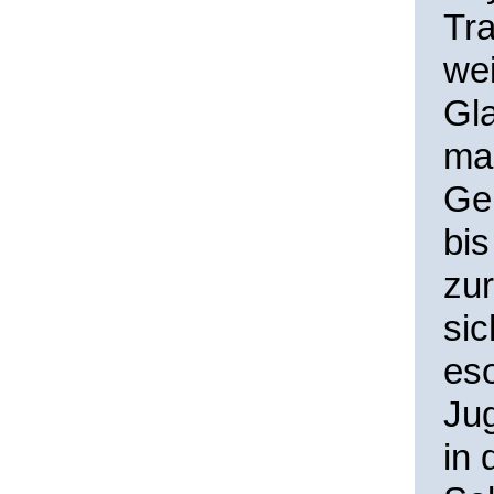
Tra
we
Gl
ma
Geb
bi
zur
sic
es
Ju
in 