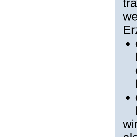
tr
we
Er
wi