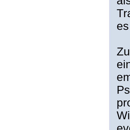
al
Tr
es
Zu
ei
em
Ps
pr
Wi
ev