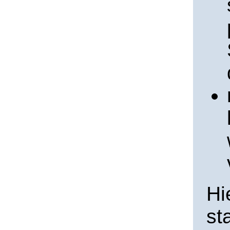
Hi
st