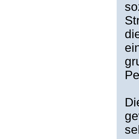
so
St
di
ei
gr
Pe
Di
ge
se