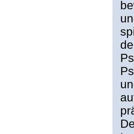
be
un
sp
de
Ps
Ps
un
au
pr
De