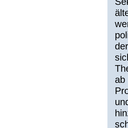
Se
ält
we
pol
der
sic
The
ab 
Pro
un
hi
sch