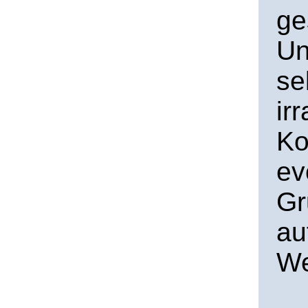
ge
Un
se
ir
Ko
ev
Gr
au
We