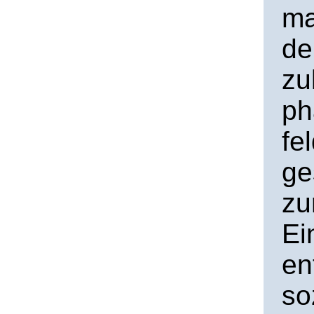
ma
de
zu
ph
fe
ge
zu
Ei
en
so