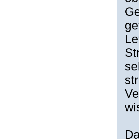
Ge
ge
Le
St
se
st
Ve
wi
Da