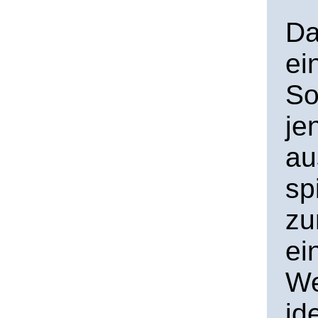
Da
ei
So
je
au
sp
zu
ei
We
id