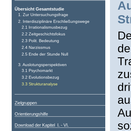
Au
Übersicht Gesamtstudie
1. Zur Untersuchungsfrage
St
2. Interdisziplinäre Erschließungswege
2.1 Irrationalismusbezug
De
2.2 Zeitgeschichtsfokus
2.3 Polit. Bedeutung
de
2.4 Narzissmus
2.5 Ende der Stunde Null
Tr
3. Auslotungsperspektiven
zu
3.1 Psychomarkt
3.2 Evolutionsbezug
dr
3.3 Strukturanalyse
au
Zielgruppen
Au
Orientierungshilfe
so
Download der Kapitel I. - VI.