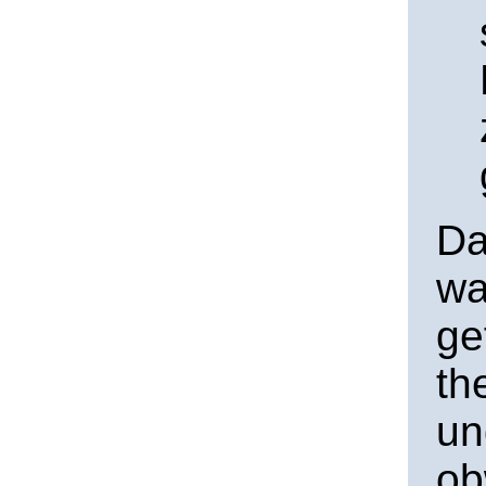
Da
wa
ge
th
un
ob