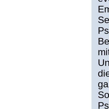
Em
Se
Ps
Be
mi
Un
di
ga
So
Ps