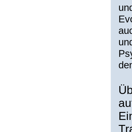
und
Evo
auc
un
Psy
den
Üb
au
Ei
Tr