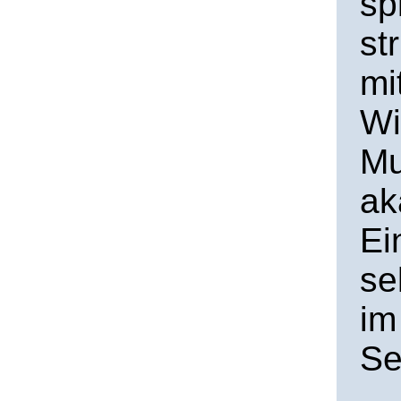
sp
st
mi
Wi
Mu
ak
Ei
se
im
Se