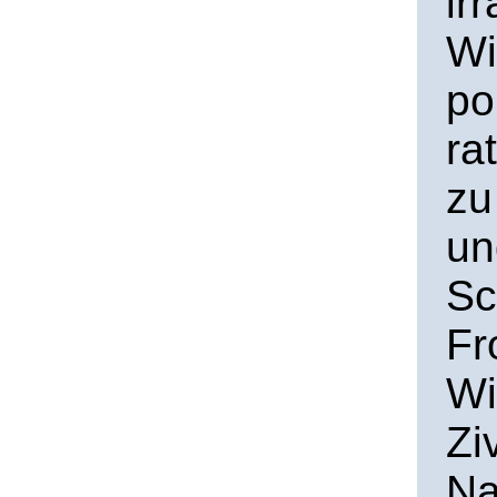
ir
Wi
po
ra
zu
un
Sc
Fr
Wi
Zi
Na