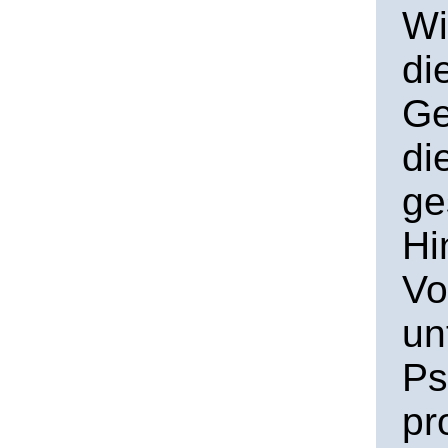
Wi
di
Ge
di
ge
Hi
Vo
un
Ps
pr