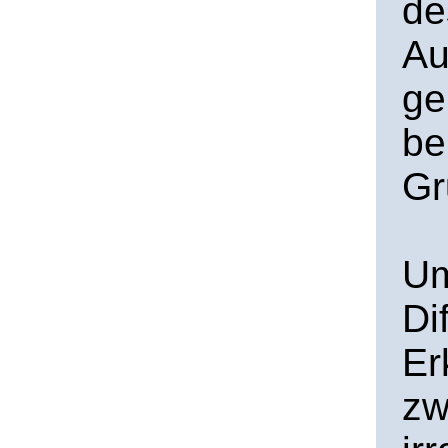
de
Au
ge
be
Gr
Um
Di
Er
zw