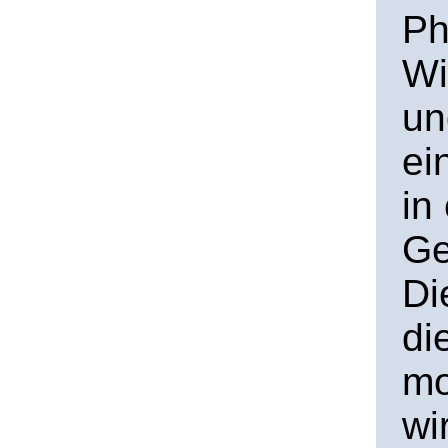
Ph
Wi
un
ei
in
Ge
Di
di
mo
wi