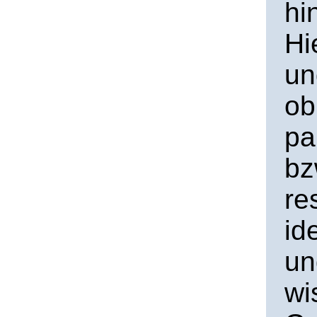
hi
Hi
un
ob
pa
bz
re
id
un
wi