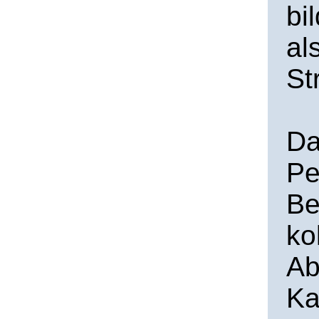
bi
al
St
Da
Pe
Be
ko
Ab
Ka