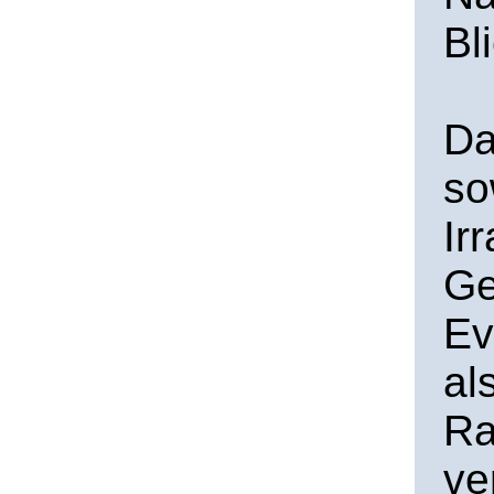
Bl
Da
so
Ir
Ge
Ev
al
Ra
ve