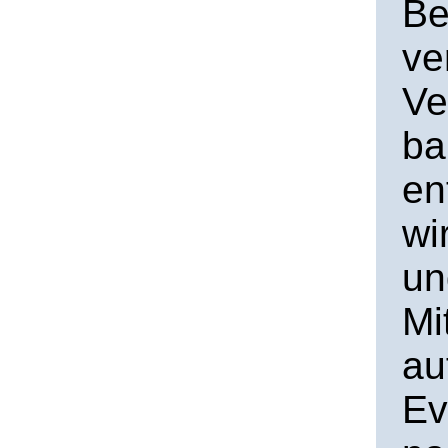
Be
ve
Ve
ba
en
wi
un
Mi
au
Ev