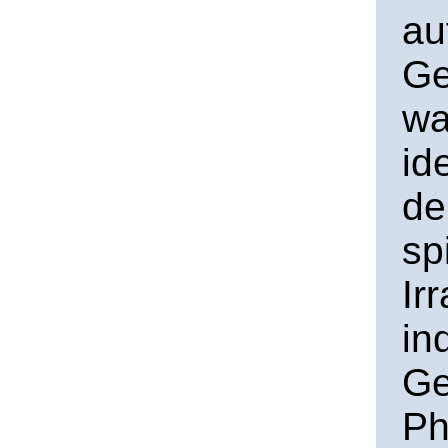
au
Ge
wa
id
de
sp
Ir
in
Ge
Ph