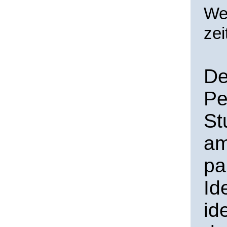
We
zei
De
Pe
St
am
pa
Id
id