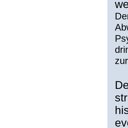
we
Den
Ab
Ps
dri
zur
De
st
hi
ev