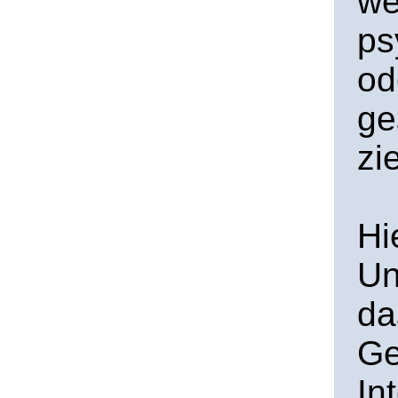
we
ps
od
ge
zi
Hi
Un
da
Ge
In