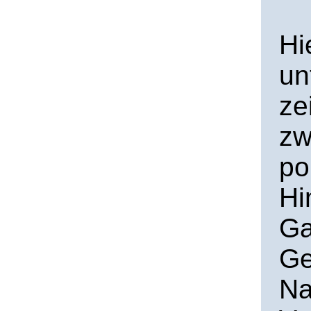
Hi
un
ze
zw
po
Hi
Ga
Ge
Na