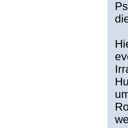
Ps
di
Hi
ev
Ir
Hu
um
Ro
we