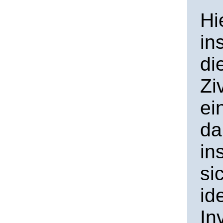
Hi
in
di
Zi
ei
da
in
si
id
In