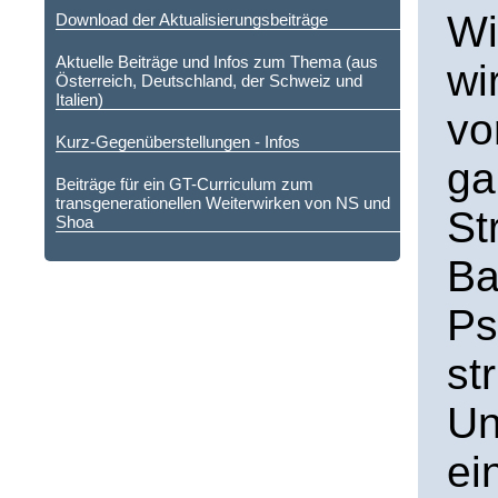
Wi
Download der Aktualisierungsbeiträge
Aktuelle Beiträge und Infos zum Thema (aus
wi
Österreich, Deutschland, der Schweiz und
Italien)
vo
Kurz-Gegenüberstellungen - Infos
ga
Beiträge für ein GT-Curriculum zum
transgenerationellen Weiterwirken von NS und
St
Shoa
Ba
Ps
st
Un
ei