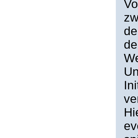
Vo
zw
de
de
We
Un
In
ve
Hi
ev