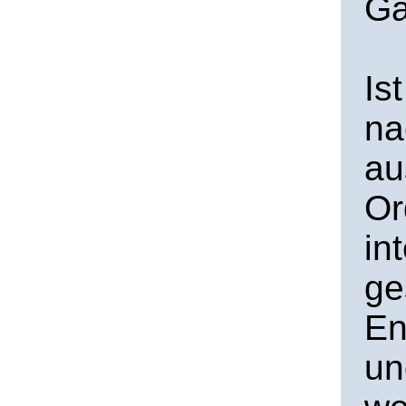
Ga
Is
na
au
Or
in
ge
En
un