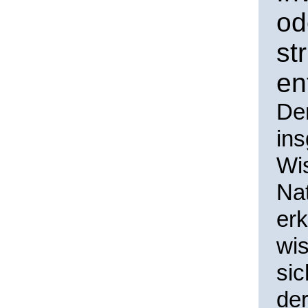
od
st
en
Der
in
Wis
Nat
erk
wis
sic
der