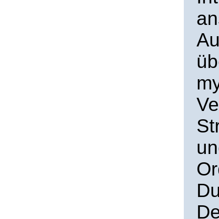
an
Au
üb
my
Ve
St
un
Or
Du
De