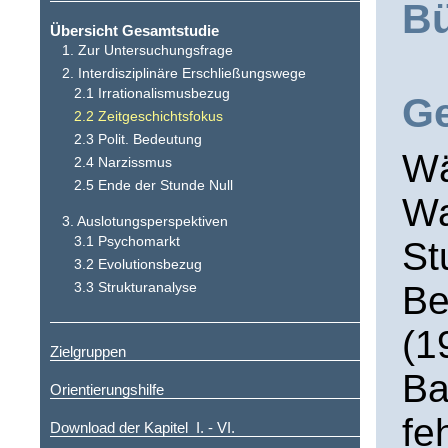
B
Übersicht Gesamtstudie
1. Zur Untersuchungsfrage
vi
2. Interdisziplinäre Erschließungswege
2.1 Irrationalismusbezug
G
2.2 Zeitgeschichtsfokus
2.3 Polit. Bedeutung
Wä
2.4 Narzissmus
2.5 Ende der Stunde Null
Wa
3. Auslotungsperspektiven
3.1 Psychomarkt
St
3.2 Evolutionsbezug
Be
3.3 Strukturanalyse
(1
Zielgruppen
Ba
Orientierungshilfe
fe
Download der Kapitel I. - VI.