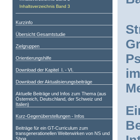
Inhaltsverzeichnis Band 3
Kurzinfo
St
Übersicht Gesamtstudie
Gr
Zielgruppen
Ps
Orientierungshilfe
im
Download der Kapitel I. - VI.
Download der Aktualisierungsbeiträge
Me
Aktuelle Beiträge und Infos zum Thema (aus
Österreich, Deutschland, der Schweiz und
Italien)
Ei
Kurz-Gegenüberstellungen - Infos
Be
Beiträge für ein GT-Curriculum zum
transgenerationellen Weiterwirken von NS und
Shoa