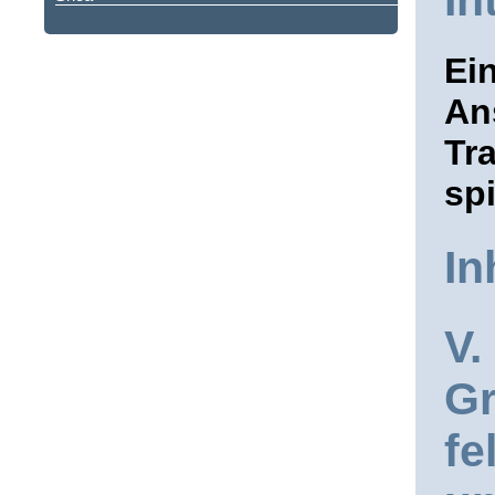
In
Ei
An
Tr
sp
In
V.
Gr
fe