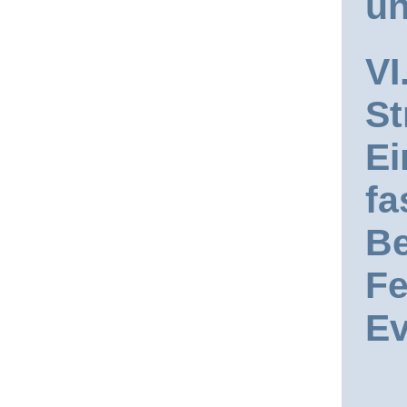
un
VI
St
Ei
fa
Be
Fe
Ev